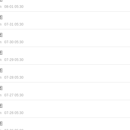
m
08-01 05:30
图
m
07-31 05:30
图
m
07-30 05:30
图
m
07-29 05:30
图
m
07-28 05:30
图
m
07-27 05:30
图
m
07-26 05:30
图