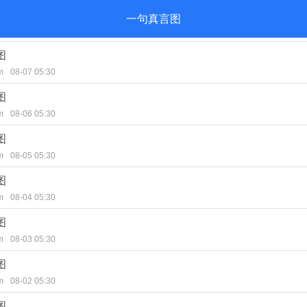
一句真言图
图
m
08-07 05:30
图
m
08-06 05:30
图
m
08-05 05:30
图
m
08-04 05:30
图
m
08-03 05:30
图
m
08-02 05:30
图