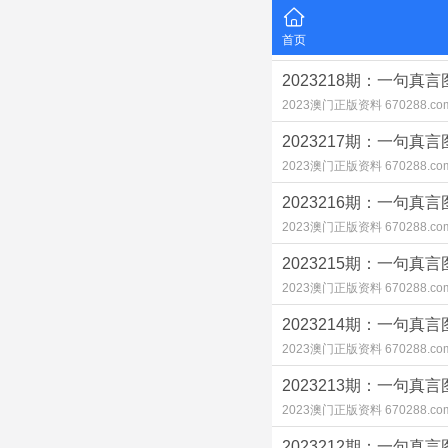
首页
2023218期：一句真言
2023澳门正版资料 670288.co
2023217期：一句真言
2023澳门正版资料 670288.co
2023216期：一句真言
2023澳门正版资料 670288.co
2023215期：一句真言
2023澳门正版资料 670288.co
2023214期：一句真言
2023澳门正版资料 670288.co
2023213期：一句真言
2023澳门正版资料 670288.co
2023212期：一句真言