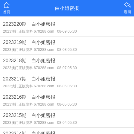
白小姐密报
首页
返回
2023220期：白小姐密报
2023澳门正版资料 670288.com
08-09 05:30
2023219期：白小姐密报
2023澳门正版资料 670288.com
08-08 05:30
2023218期：白小姐密报
2023澳门正版资料 670288.com
08-07 05:30
2023217期：白小姐密报
2023澳门正版资料 670288.com
08-06 05:30
2023216期：白小姐密报
2023澳门正版资料 670288.com
08-05 05:30
2023215期：白小姐密报
2023澳门正版资料 670288.com
08-04 05:30
2023214期：白小姐密报