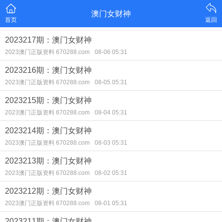
澳门女财神
首页
返回
2023217期：澳门女财神
2023澳门正版资料 670288.com
08-06 05:31
2023216期：澳门女财神
2023澳门正版资料 670288.com
08-05 05:31
2023215期：澳门女财神
2023澳门正版资料 670288.com
08-04 05:31
2023214期：澳门女财神
2023澳门正版资料 670288.com
08-03 05:31
2023213期：澳门女财神
2023澳门正版资料 670288.com
08-02 05:31
2023212期：澳门女财神
2023澳门正版资料 670288.com
08-01 05:31
2023211期：澳门女财神